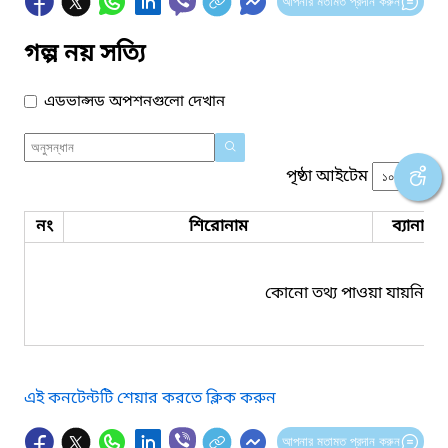
আপনার মতামত প্রদান করুন
গল্প নয় সত্যি
এডভান্সড অপশনগুলো দেখান
পৃষ্ঠা আইটেম
নং
শিরোনাম
ব্যানার 
কোনো তথ্য পাওয়া যায়নি।
এই কনটেন্টটি শেয়ার করতে ক্লিক করুন
আপনার মতামত প্রদান করুন