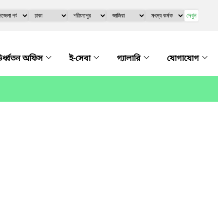
দেখুন
র্ধ্বতন অফিস
ই-সেবা
গ্যালারি
যোগাযোগ